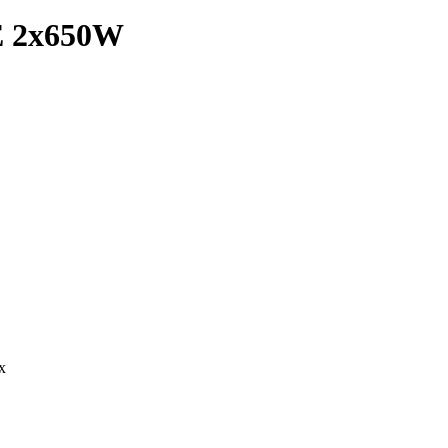
E 2x650W
х